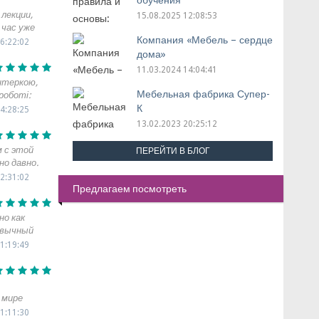
обучения
лекции,
15.08.2025 12:08:53
 час уже
Компания «Мебель – сердце
Здесь
6:22:02
дома»
е по
11.03.2024 14:04:41
пенсии
нтеркою,
л заметки.
Мебельная фабрика Супер-
роботі:
ным
нація.
К
4:28:25
 Михалев
, але без
13.02.2023 20:25:12
еров и
оші
лушателей.
ідновлений
 с этой
ПЕРЕЙТИ В БЛОГ
но изучал
ає день.
о давно.
 обман
ступна
и весь
2:31:02
льная
Предлагаем посмотреть
зничной
д, все
com
 компании
о пафоса.
ьным
но как
бычно не
ивычный
кажутся
ерестаешь
1:19:49
и
.com
новое.
ся к теме
 мире
 все эти
залось не
1:11:30