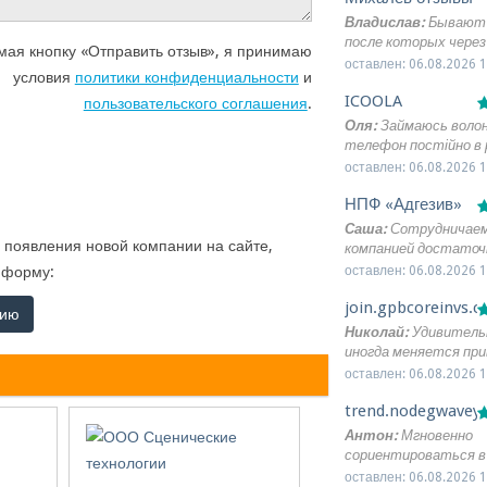
Владислав:
Бывают 
после которых через
ая кнопку «Отправить отзыв», я принимаю
ничего не помнишь. 
оставлен: 06.08.2026 1
условия
политики конфиденциальности
и
получилось иначе. На
ICOOLA
бесплатном семинар
пользовательского соглашения
.
получению доплат к 
Оля:
Займаюсь воло
постоянно записыва
телефон постійно в 
Эксперт по пенсион
дзвінки, банки, коорди
оставлен: 06.08.2026 1
вопросам Александр
Потрібен був надійний
приводил много прим
НПФ «Адгезив»
зайвих витрат — гр
разбирал вопросы с
важливіші на інше. В
Саша:
Сотрудничаем
До участия специаль
13-й тягне все, трим
 появления новой компании на сайте,
компанией достаточн
обсуждения на тему
Дякую, що є така до
Закупаем практическ
 форму:
оставлен: 06.08.2026 1
пенсионеров или реа
опція.
ассортимент для ро
помощь. На мой взгля
join.gpbcoreinvs.
торговли. Продукция
нию
честно и без лишнег
пользуется стабил
Николай:
Удивитель
спросом, качество о
иногда меняется пр
подводит. Цены не 
уклад жизни когда п
оставлен: 06.08.2026 1
завышенными.
слушать скептиков 
trend.nodegwavey
решаешься наконец
попробовать чтото 
Антон:
Мгновенно
Давно присматривал
сориентироваться в
пассивного дохода но
биржевых торгов ока
оставлен: 06.08.2026 1