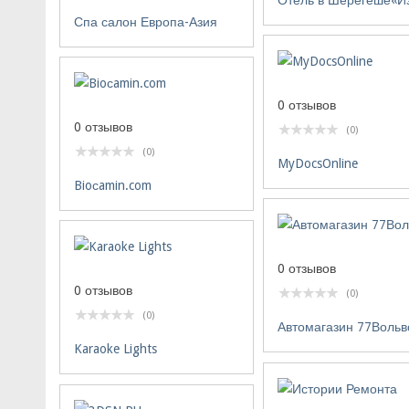
Отель в Шерегеше«И
Спа салон Европа-Азия
0 отзывов
0 отзывов
(0)
(0)
MyDocsOnline
Bioсamin.com
0 отзывов
0 отзывов
(0)
(0)
Автомагазин 77Вольв
Karaoke Lights