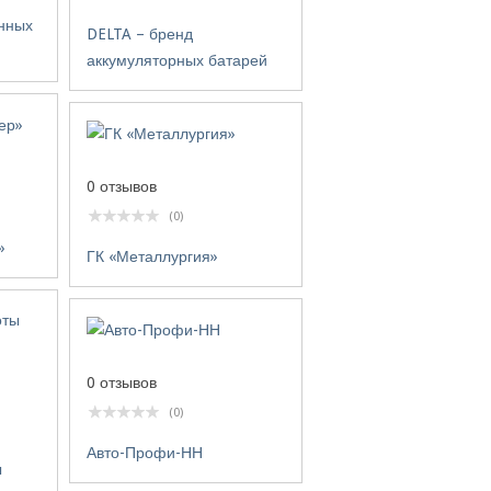
отличным помощник
нных
пути.
DELTA – бренд
аккумуляторных батарей
0 отзывов
(0)
»
ГК «Металлургия»
0 отзывов
(0)
Авто-Профи-НН
ы