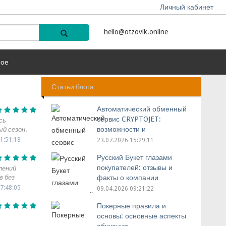
Личный кабинет
hello@otzovik.online
ное
Статьи блога
Автоматический обменный
сервис CRYPTOJET:
сь
возможности и
ый сезон.
овые
преимущества
1:51:18
23.07.2026 15:29:11
азвитой
Русский Букет глазами
о, видно,
покупателей: отзывы и
лений
в без
факты о компании
живают.
жу, тому за
7:48:05
09.04.2026 09:21:22
 сюди. Взяв
ні — стан,
Покерные правила и
. Раджу
основы: основные аспекты