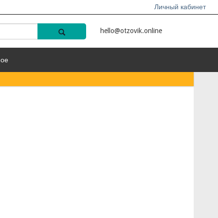
Личный кабинет
hello@otzovik.online
ное